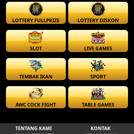
LOTTERY FULLPRIZE
LOTTERY DISKON
SLOT
LIVE GAMES
TEMBAK IKAN
SPORT
AWC COCK FIGHT
TABLE GAMES
TENTANG KAMI
KONTAK