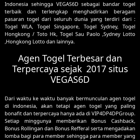
Indonesia sehingga VEGAS6D sebagai bandar togel
terbaik dan terlengkap menghadirkan beragam
pasaran togel dari seluruh dunia yang terdiri dari :
Togel WLA, Togel Singapore, Togel Sydney, Togel
Hongkong / Toto Hk, Togel Sau Paolo ,Sydney Lotto
,Hongkong Lotto dan lainnya.
Agen Togel Terbesar dan
Terpercaya sejak 2017 situs
VEGAS6D
Dari waktu ke waktu banyak bermunculan agen togel
di indonesia, akan tetapi agen togel yang paling
bonafit dan terpercaya hanya ada di VIP4DP4DPGroup.
Setiap minggunya memberikan Bonus Cashback,
Bonus Rollingan dan Bonus Refferal serta mengadakan
lomba bagi para member sehingga para member yang