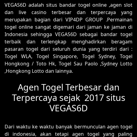
VEGAS6D adalah situs bandar togel online ,agen slot
dan live casino terbesar dan terpercaya yang
merupakan bagian dari VIP4DP GROUP .Permainan
togel online sangat digemari dari jaman ke jaman di
Indonesia sehingga VEGAS6D sebagai bandar togel
terbaik dan terlengkap menghadirkan beragam
pasaran togel dari seluruh dunia yang terdiri dari :
Togel WLA, Togel Singapore, Togel Sydney, Togel
Hongkong / Toto Hk, Togel Sau Paolo ,Sydney Lotto
,Hongkong Lotto dan lainnya.
Agen Togel Terbesar dan
Terpercaya sejak 2017 situs
VEGAS6D
Dari waktu ke waktu banyak bermunculan agen togel
di indonesia, akan tetapi agen togel yang paling