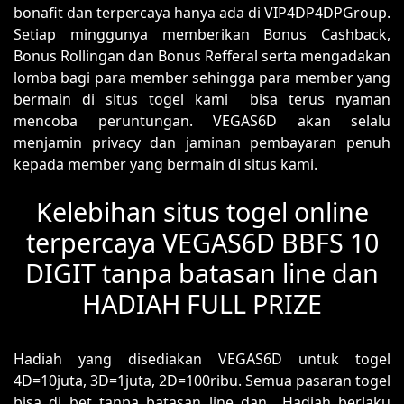
bonafit dan terpercaya hanya ada di VIP4DP4DPGroup.
Setiap minggunya memberikan Bonus Cashback,
Bonus Rollingan dan Bonus Refferal serta mengadakan
lomba bagi para member sehingga para member yang
bermain di situs togel kami bisa terus nyaman
mencoba peruntungan. VEGAS6D akan selalu
menjamin privacy dan jaminan pembayaran penuh
kepada member yang bermain di situs kami.
Kelebihan situs togel online
terpercaya VEGAS6D BBFS 10
DIGIT tanpa batasan line dan
HADIAH FULL PRIZE
Hadiah yang disediakan VEGAS6D untuk togel
4D=10juta, 3D=1juta, 2D=100ribu. Semua pasaran togel
bisa di bet tanpa batasan line dan Hadiah berlaku