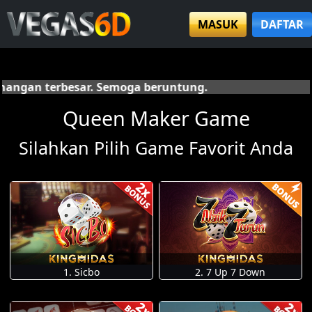
MASUK
DAFTAR
Semoga beruntung.
Queen Maker Game
Silahkan Pilih Game Favorit Anda
1. Sicbo
2. 7 Up 7 Down