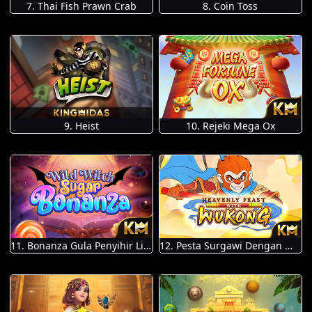
7. Thai Fish Prawn Crab
8. Coin Toss
9. Heist
10. Rejeki Mega Ox
11. Bonanza Gula Penyihir Liar
12. Pesta Surgawi Dengan Wukong