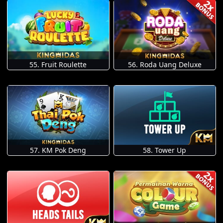
55. Fruit Roulette
56. Roda Uang Deluxe
57. KM Pok Deng
58. Tower Up