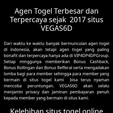
Agen Togel Terbesar dan
Terpercaya sejak 2017 situs
VEGAS6D
Dari waktu ke waktu banyak bermunculan agen togel
di indonesia, akan tetapi agen togel yang paling
bonafit dan terpercaya hanya ada di VIP4DP4DPGroup.
Setiap minggunya memberikan Bonus Cashback,
Bonus Rollingan dan Bonus Refferal serta mengadakan
lomba bagi para member sehingga para member yang
bermain di situs togel kami bisa terus nyaman
mencoba peruntungan. VEGAS6D akan selalu
menjamin privacy dan jaminan pembayaran penuh
kepada member yang bermain di situs kami.
Kelebihan situs togel online