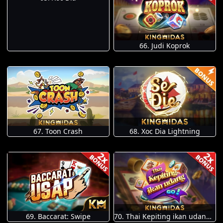
66. Judi Koprok
67. Toon Crash
68. Xoc Dia Lightning
69. Baccarat: Swipe
70. Thai Kepiting ikan udang GO!