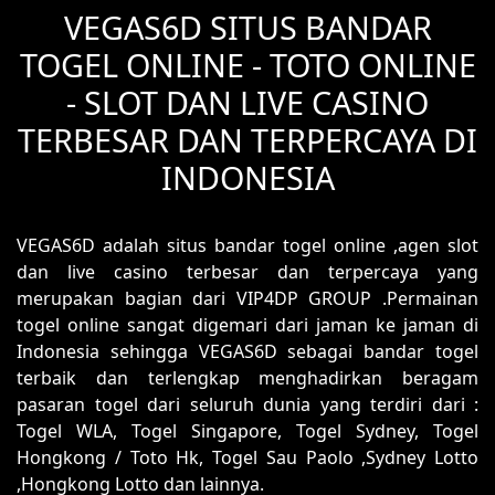
VEGAS6D SITUS BANDAR
TOGEL ONLINE - TOTO ONLINE
- SLOT DAN LIVE CASINO
TERBESAR DAN TERPERCAYA DI
INDONESIA
VEGAS6D adalah situs bandar togel online ,agen slot
dan live casino terbesar dan terpercaya yang
merupakan bagian dari VIP4DP GROUP .Permainan
togel online sangat digemari dari jaman ke jaman di
Indonesia sehingga VEGAS6D sebagai bandar togel
terbaik dan terlengkap menghadirkan beragam
pasaran togel dari seluruh dunia yang terdiri dari :
Togel WLA, Togel Singapore, Togel Sydney, Togel
Hongkong / Toto Hk, Togel Sau Paolo ,Sydney Lotto
,Hongkong Lotto dan lainnya.