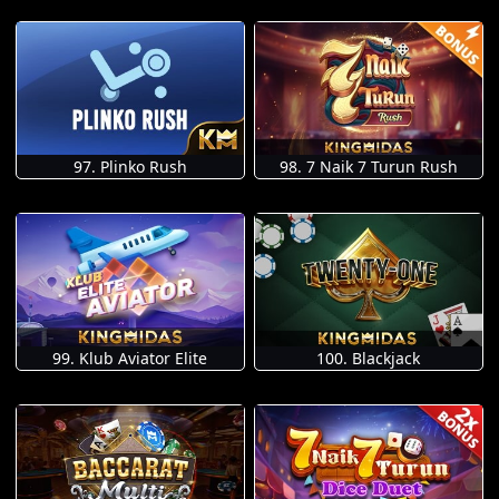
97. Plinko Rush
98. 7 Naik 7 Turun Rush
99. Klub Aviator Elite
100. Blackjack