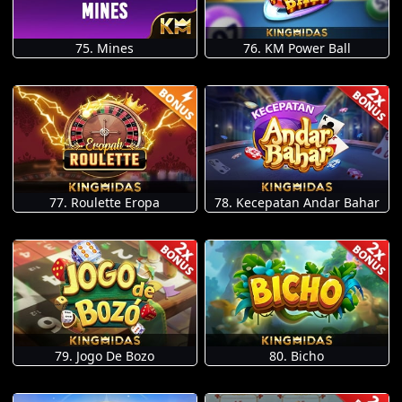
75. Mines
76. KM Power Ball
77. Roulette Eropa
78. Kecepatan Andar Bahar
79. Jogo De Bozo
80. Bicho