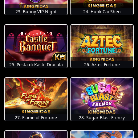
23. Bunny VIP Night
24. Hunk Cai Shen
25. Pesta di Kastil Dracula
26. Aztec Fortune
27. Flame of Fortune
28. Sugar Blast Frenzy