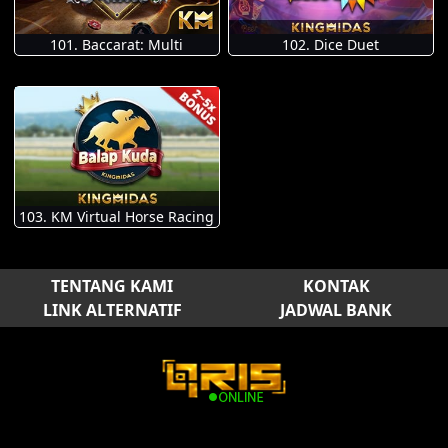
101. Baccarat: Multi
102. Dice Duet
103. KM Virtual Horse Racing
TENTANG KAMI
KONTAK
LINK ALTERNATIF
JADWAL BANK