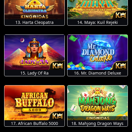
13. Harta Cleopatra
14. Maya: Kuil Rejeki
15. Lady Of Ra
16. Mr. Diamond Deluxe
17. African Buffalo 5000
18. Mahjong Dragon Ways